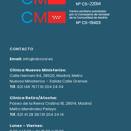
CONTACTO
Email:
info@vibood.es
Clínica Nuevos Ministerios:
Calle Hernani 64, 28020, Madrid, Metro
Nuevos Ministerios – Salida Calle Orense
Tlf.
621 146 767
|
91 204 24 34
Clínica Retiro/Atocha:
Paseo de la Reina Cristina 18, 28014, Madrid
Metro Menéndez Pelayo
Tlf.
621 41 28 38
|
91 204 24 14
Lunes – Viernes: