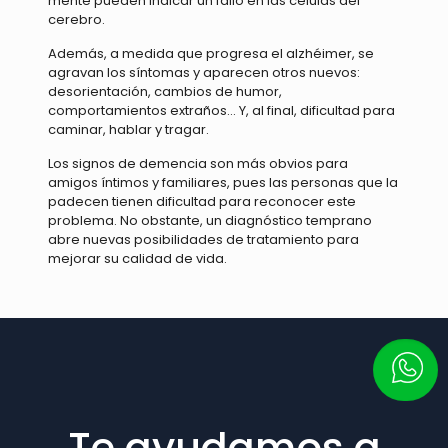
mente pueden indicar un fallo en las células del
cerebro.
Además, a medida que progresa el alzhéimer, se
agravan los síntomas y aparecen otros nuevos:
desorientación, cambios de humor,
comportamientos extraños... Y, al final, dificultad para
caminar, hablar y tragar.
Los signos de demencia son más obvios para
amigos íntimos y familiares, pues las personas que la
padecen tienen dificultad para reconocer este
problema. No obstante, un diagnóstico temprano
abre nuevas posibilidades de tratamiento para
mejorar su calidad de vida.
Escrí