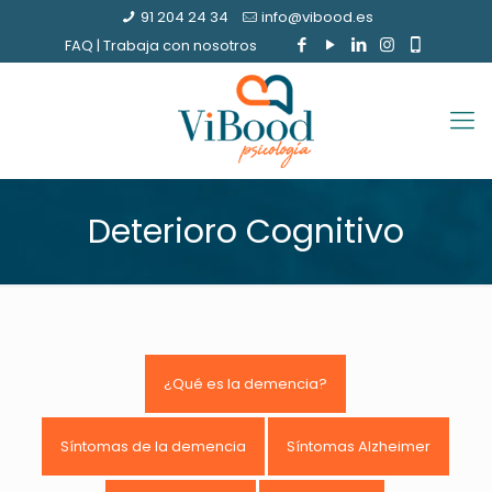
91 204 24 34
info@vibood.es
FAQ
|
Trabaja con nosotros
Deterioro Cognitivo
¿Qué es la demencia?
Síntomas de la demencia
Síntomas Alzheimer