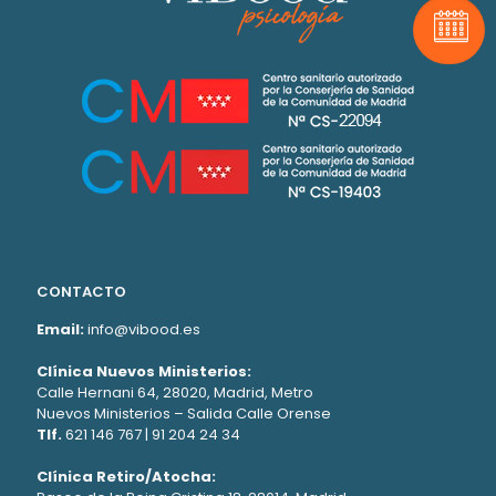
Pide t
CONTACTO
Email:
info@vibood.es
Clínica Nuevos Ministerios:
Calle Hernani 64, 28020, Madrid, Metro
Nuevos Ministerios – Salida Calle Orense
Tlf.
621 146 767
|
91 204 24 34
Clínica Retiro/Atocha: