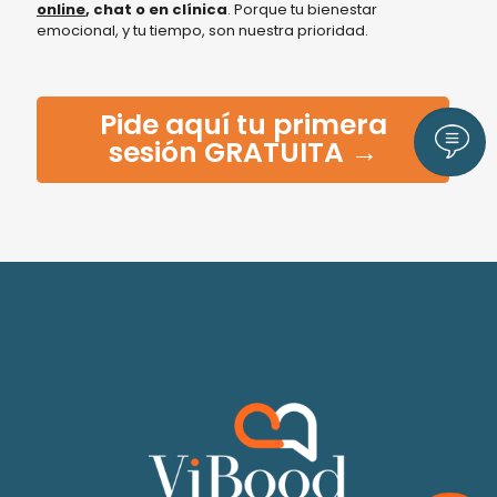
online
, chat o en clínica
. Porque tu bienestar
emocional, y tu tiempo, son nuestra prioridad.
Pide aquí tu primera
Llám
sesión GRATUITA →