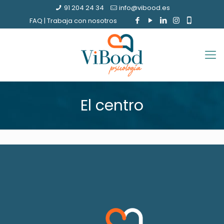
91 204 24 34
info@vibood.es
FAQ
|
Trabaja con nosotros
El centro