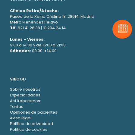
Clínica Retiro/Atocha:
Paseo de la Reina Cristina 18, 28014, Madrid
Metro Menéndez Pelayo
Tlf.
621 41 28 38
|
91 204 24 14
Pide t
Lunes – Viernes:
9:00 a 14:00 y de 15:00 a 21:00
Sábados:
09:00 a 14:00
VIBOOD
Sobre nosotros
Especialidades
Así trabajamos
Tarifas
Opiniones de pacientes
Aviso legal
Política de privacidad
Política de cookies