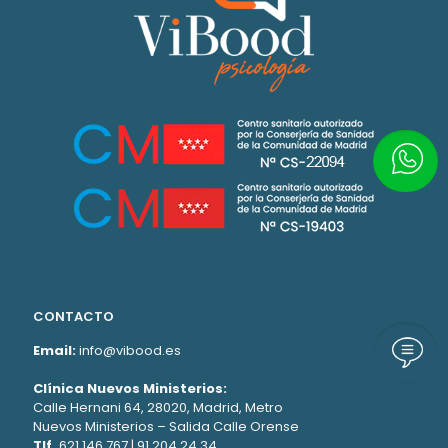
Escrí
CONTACTO
Email:
info@vibood.es
Llám
Clínica Nuevos Ministerios:
Calle Hernani 64, 28020, Madrid, Metro
Nuevos Ministerios – Salida Calle Orense
Tlf.
621 146 767
|
91 204 24 34