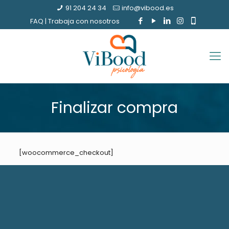
91 204 24 34
info@vibood.es
FAQ
|
Trabaja con nosotros
Finalizar compra
[woocommerce_checkout]