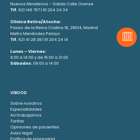
Nuevos Ministerios – Salida Calle Orense
Tlf.
621 146 767
|
91 204 24 34
Clínica Retiro/Atocha:
Paseo de la Reina Cristina 18, 28014, Madrid
Metro Menéndez Pelayo
Pide t
Tlf.
621 41 28 38
|
91 204 24 14
Lunes – Viernes:
9:00 a 14:00 y de 15:00 a 21:00
Sábados:
09:00 a 14:00
VIBOOD
Sobre nosotros
Especialidades
Así trabajamos
Tarifas
Opiniones de pacientes
Aviso legal
Política de privacidad