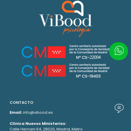
Escrí
CONTACTO
Llám
Email:
info@vibood.es
Clínica Nuevos Ministerios:
Calle Hernani 64, 28020, Madrid, Metro