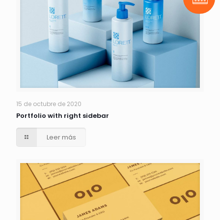
Pide t
15 de octubre de 2020
Portfolio with right sidebar
Leer más