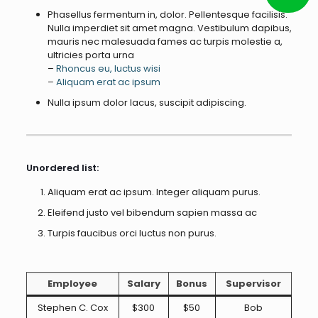
Phasellus fermentum in, dolor. Pellentesque facilisis.
Nulla imperdiet sit amet magna. Vestibulum dapibus,
mauris nec malesuada fames ac turpis molestie a,
ultricies porta urna
–
Rhoncus eu, luctus wisi
–
Aliquam erat ac ipsum
Nulla ipsum dolor lacus, suscipit adipiscing.
Unordered list:
Aliquam erat ac ipsum. Integer aliquam purus.
Eleifend justo vel bibendum sapien massa ac
Turpis faucibus orci luctus non purus.
Employee
Salary
Bonus
Supervisor
Stephen C. Cox
$300
$50
Bob