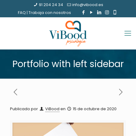
91 204 24 34
info@vibood.es
FAQ
|
Trabaja con nosotros
Portfolio with left sidebar
Publicado por
ViBood
en
15 de octubre de 2020