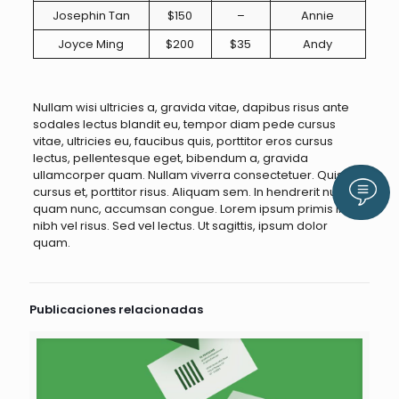
Josephin Tan
$150
–
Annie
Joyce Ming
$200
$35
Andy
Nullam wisi ultricies a, gravida vitae, dapibus risus ante
sodales lectus blandit eu, tempor diam pede cursus
vitae, ultricies eu, faucibus quis, porttitor eros cursus
lectus, pellentesque eget, bibendum a, gravida
ullamcorper quam. Nullam viverra consectetuer. Quisque
Llám
cursus et, porttitor risus. Aliquam sem. In hendrerit nulla
quam nunc, accumsan congue. Lorem ipsum primis in
nibh vel risus. Sed vel lectus. Ut sagittis, ipsum dolor
quam.
Publicaciones relacionadas