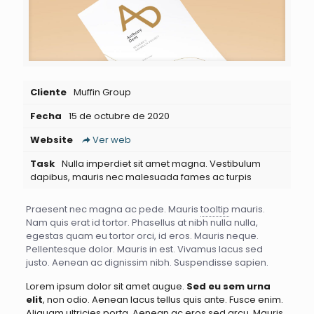
Cliente
Muffin Group
Fecha
15 de octubre de 2020
Website
Ver web
Task
Nulla imperdiet sit amet magna. Vestibulum
dapibus, mauris nec malesuada fames ac turpis
Praesent nec magna ac pede. Mauris
tooltip
mauris.
Nam quis erat id tortor. Phasellus at nibh nulla nulla,
egestas quam eu tortor orci, id eros. Mauris neque.
Pellentesque dolor. Mauris in est. Vivamus lacus sed
justo. Aenean ac dignissim nibh. Suspendisse sapien.
Lorem ipsum dolor sit amet augue.
Sed eu sem urna
elit
, non odio. Aenean lacus tellus quis ante. Fusce enim.
Aliquam ultricies porta. Aenean ac eros sed arcu. Mauris