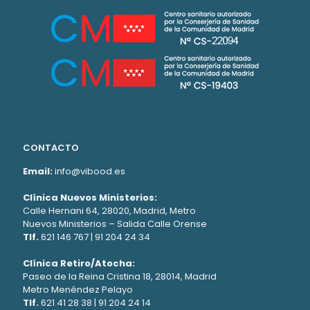
CONTACTO
Email:
info@vibood.es
Clínica Nuevos Ministerios:
Calle Hernani 64, 28020, Madrid, Metro
Nuevos Ministerios – Salida Calle Orense
Tlf.
621 146 767
|
91 204 24 34
Clínica Retiro/Atocha:
Paseo de la Reina Cristina 18, 28014, Madrid
Metro Menéndez Pelayo
Tlf.
621 41 28 38
|
91 204 24 14