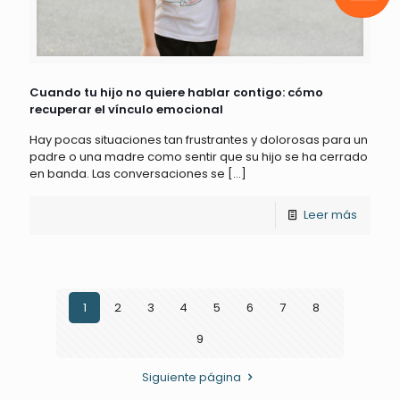
Cuando tu hijo no quiere hablar contigo: cómo
recuperar el vínculo emocional
Hay pocas situaciones tan frustrantes y dolorosas para un
padre o una madre como sentir que su hijo se ha cerrado
en banda. Las conversaciones se
[…]
Leer más
1
2
3
4
5
6
7
8
9
Siguiente página