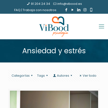
91 204 24 34
info@vibood.es
FAQ
|
Trabaja con nosotros
Ansiedad y estrés
Categorías
Tags
Autores
Ver todo