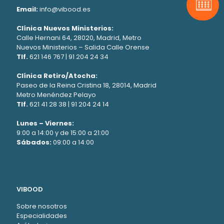
Pide t
Email:
info@vibood.es
Clínica Nuevos Ministerios:
Calle Hernani 64, 28020, Madrid, Metro
Nuevos Ministerios – Salida Calle Orense
Tlf.
621 146 767
|
91 204 24 34
Clínica Retiro/Atocha:
Paseo de la Reina Cristina 18, 28014, Madrid
Metro Menéndez Pelayo
Tlf.
621 41 28 38
|
91 204 24 14
Lunes – Viernes:
9:00 a 14:00 y de 15:00 a 21:00
Sábados:
09:00 a 14:00
VIBOOD
Sobre nosotros
Especialidades