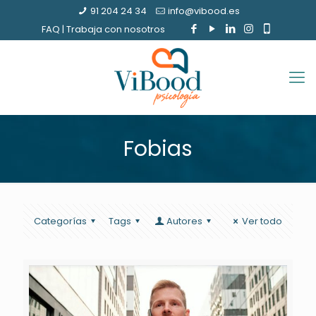
91 204 24 34
info@vibood.es
FAQ
|
Trabaja con nosotros
Fobias
Categorías
Tags
Autores
Ver todo