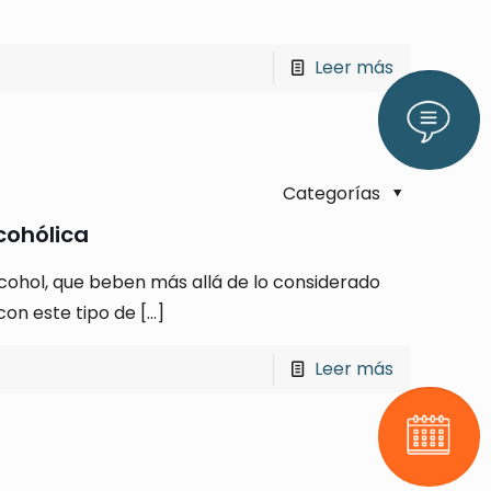
Leer más
Lláman
Categorías
cohólica
cohol, que beben más allá de lo considerado
con este tipo de
[…]
Leer más
Pide tu 