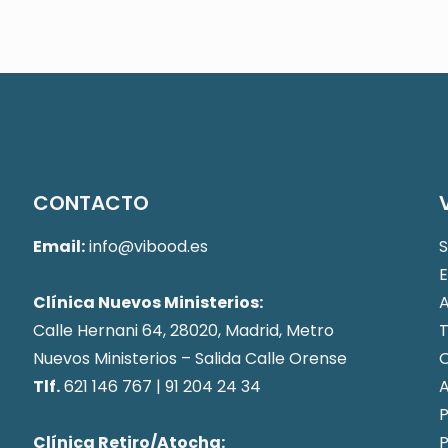
CONTACTO
Email:
info@vibood.es
E
Clínica Nuevos Ministerios:
Calle Hernani 64, 28020, Madrid, Metro
T
Nuevos Ministerios – Salida Calle Orense
O
Tlf.
621 146 767
|
91 204 24 34
A
P
Clínica Retiro/Atocha:
P