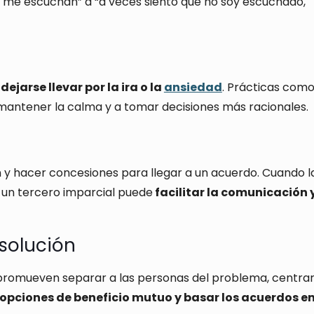
 me escuchan” a “a veces siento que no soy escuchado,
dejarse llevar por la ira o la
ansiedad
. Prácticas como
mantener la calma y a tomar decisiones más racionales.
 y hacer concesiones para llegar a un acuerdo. Cuando l
e un tercero imparcial puede
facilitar la comunicación y
solución
 promueven separar a las personas del problema, centra
opciones de beneficio mutuo y basar los acuerdos e