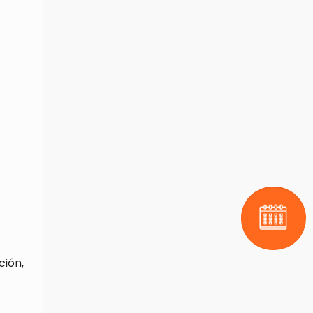
Pide tu 
ción,