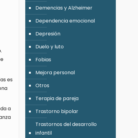
Demencias y Alzheimer
Dependencia emocional
Depresión
Duelo y luto
.
te
Fobias
Mejora personal
as es
Otros
ona
Terapia de pareja
uda a
Trastorno bipolar
ianza
Trastornos del desarrollo
infantil