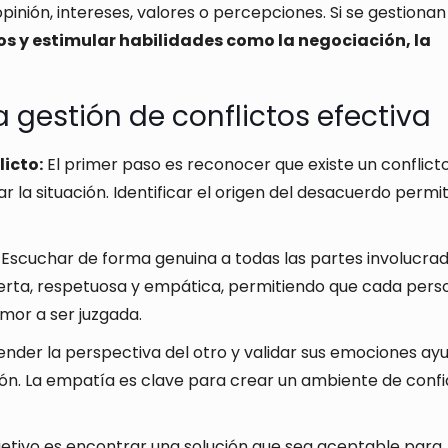
pinión, intereses, valores o percepciones. Si se gestionan
los y estimular habilidades como la negociación, la
 gestión de conflictos efectiva
licto:
El primer paso es reconocer que existe un conflicto
r la situación. Identificar el origen del desacuerdo permi
Escuchar de forma genuina a todas las partes involucrad
erta, respetuosa y empática, permitiendo que cada pers
mor a ser juzgada.
der la perspectiva del otro y validar sus emociones ay
ción. La empatía es clave para crear un ambiente de conf
jetivo es encontrar una solución que sea aceptable para