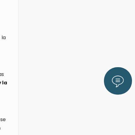
 la
as
Lláman
 la
rse
n