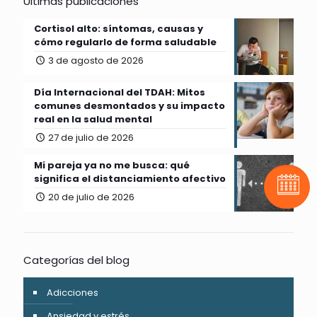
Últimas publicaciones
Cortisol alto: síntomas, causas y
cómo regularlo de forma saludable
3 de agosto de 2026
Día Internacional del TDAH: Mitos
comunes desmontados y su impacto
real en la salud mental
27 de julio de 2026
Mi pareja ya no me busca: qué
significa el distanciamiento afectivo
Pide t
20 de julio de 2026
Categorías del blog
Adicciones
Ansiedad y estrés