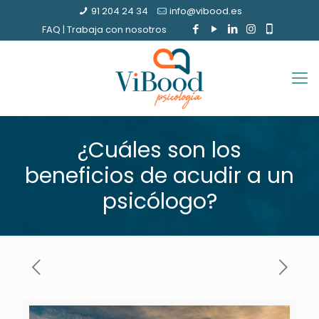
91 204 24 34
info@vibood.es
FAQ
|
Trabaja con nosotros
¿Cuáles son los
beneficios de acudir a un
psicólogo?