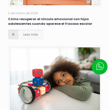
2 de marzo de 2026
Cómo recuperar el vínculo emocional con hijos
adolescentes cuando aparece el fracaso escolar
Leer más
Escrí