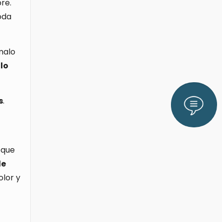
re.
oda
malo
lo
s
.
Lláman
 que
le
olor y