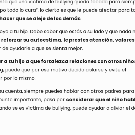
nta que una víctima de bullying queda tocada para siemp
po todo lo cura”, lo cierto es que le puede afectar para t
acer que se aleje de los demás
.
oyo a tu hijo. Debe saber que estás a su lado y que nada 
e
reforzar su autoestima, le prestes atención, valores 
ar de ayudarle a que se sienta mejor.
 a tu hijo a que fortalezca relaciones con otros niño
ng, puede que por ese motivo decida aislarse y evite el
r por lo mismo.
 su cuenta, siempre puedes hablar con otros padres para
o punto importante, pasa por
considerar que el niño hab
ndo se es víctima de bullying, puede ayudar a aliviar el d