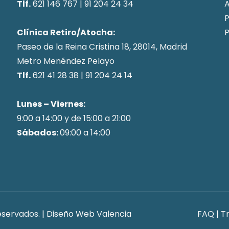
Tlf.
621 146 767
|
91 204 24 34
A
P
Clínica Retiro/Atocha:
P
Paseo de la Reina Cristina 18, 28014, Madrid
Metro Menéndez Pelayo
Tlf.
621 41 28 38
|
91 204 24 14
Lunes – Viernes:
9:00 a 14:00 y de 15:00 a 21:00
Sábados:
09:00 a 14:00
eservados. |
Diseño Web Valencia
FAQ
|
T