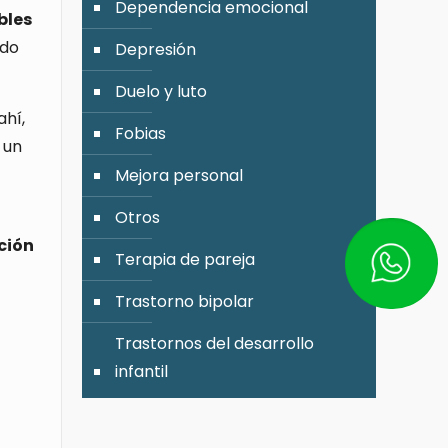
Dependencia emocional
bles
ndo
Depresión
Duelo y luto
ahí,
Fobias
 un
Mejora personal
Otros
ción
Escríbe
Terapia de pareja
Trastorno bipolar
Trastornos del desarrollo
infantil