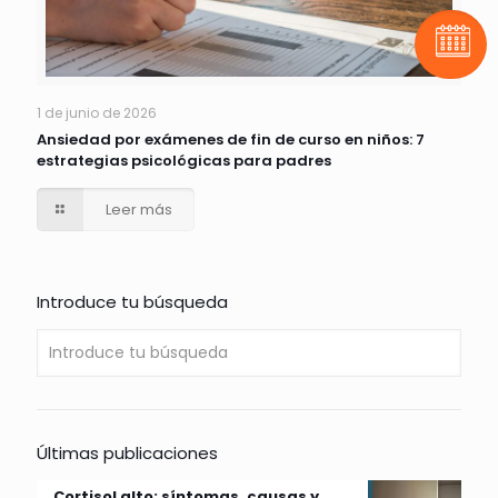
Pide t
1 de junio de 2026
Ansiedad por exámenes de fin de curso en niños: 7
estrategias psicológicas para padres
Leer más
Introduce tu búsqueda
Últimas publicaciones
Cortisol alto: síntomas, causas y