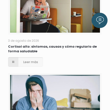
Llám
3 de agosto de 2026
Cortisol alto: síntomas, causas y cómo regularlo de
forma saludable
Leer más