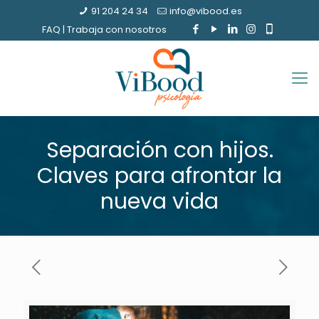
91 204 24 34
info@vibood.es
FAQ
|
Trabaja con nosotros
Separación con hijos.
Claves para afrontar la
nueva vida