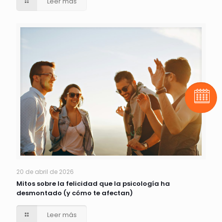
Leer más
Pide t
20 de abril de 2026
Mitos sobre la felicidad que la psicología ha
desmontado (y cómo te afectan)
Leer más