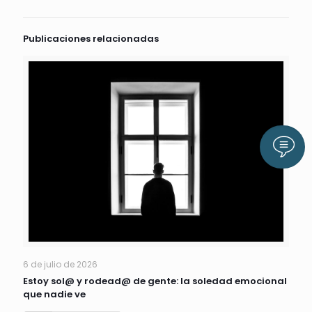
Publicaciones relacionadas
Llám
6 de julio de 2026
Estoy sol@ y rodead@ de gente: la soledad emocional
que nadie ve