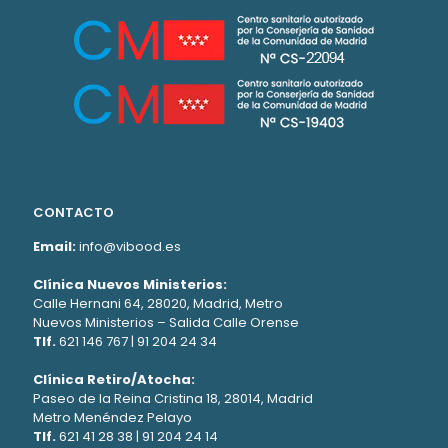
CONTACTO
Email:
info@vibood.es
Clínica Nuevos Ministerios:
Calle Hernani 64, 28020, Madrid, Metro
Nuevos Ministerios – Salida Calle Orense
Tlf.
621 146 767
|
91 204 24 34
Clínica Retiro/Atocha:
Paseo de la Reina Cristina 18, 28014, Madrid
Metro Menéndez Pelayo
Tlf.
621 41 28 38
|
91 204 24 14