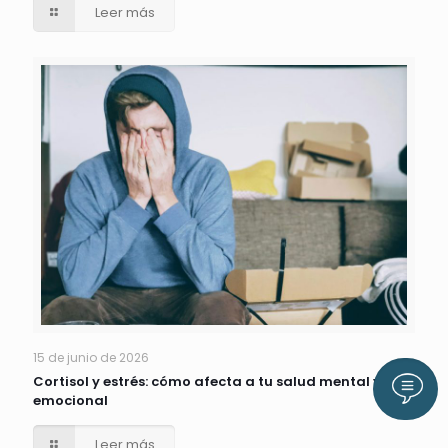
Leer más
15 de junio de 2026
Cortisol y estrés: cómo afecta a tu salud mental y
Llám
emocional
Leer más