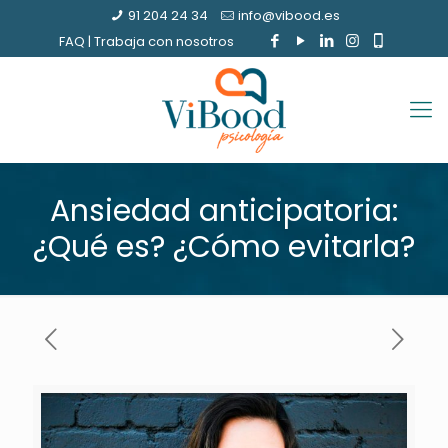
91 204 24 34
info@vibood.es
FAQ
|
Trabaja con nosotros
Ansiedad anticipatoria:
¿Qué es? ¿Cómo evitarla?