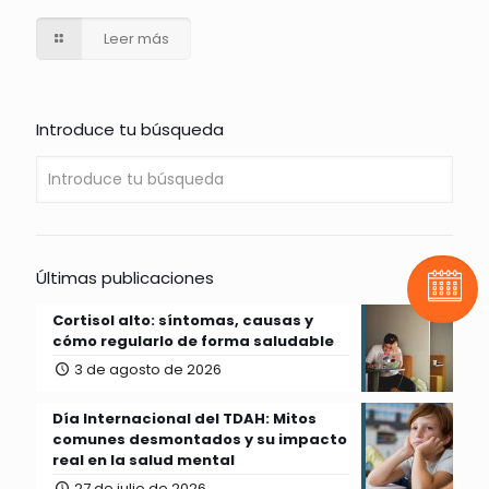
Leer más
Introduce tu búsqueda
Últimas publicaciones
Pide t
Cortisol alto: síntomas, causas y
cómo regularlo de forma saludable
3 de agosto de 2026
Día Internacional del TDAH: Mitos
comunes desmontados y su impacto
real en la salud mental
27 de julio de 2026