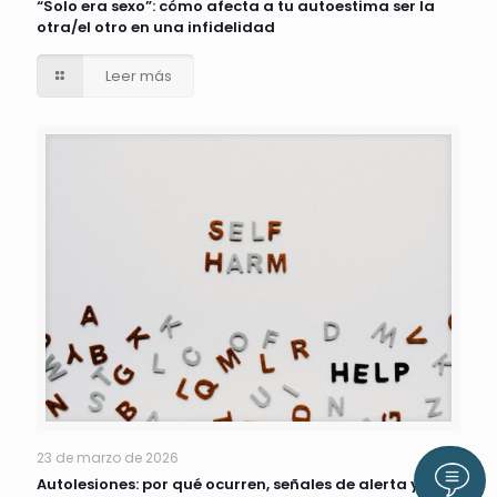
“Solo era sexo”: cómo afecta a tu autoestima ser la
otra/el otro en una infidelidad
Leer más
23 de marzo de 2026
Llám
Autolesiones: por qué ocurren, señales de alerta y