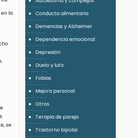
Autoestima y complejos
 en la
Conducta alimentaria
Demencias y Alzheimer
Dependencia emocional
ucho
Depresión
,
Duelo y luto
Fobias
Mejora personal
Otros
de
s
Terapia de pareja
e, se
Trastorno bipolar