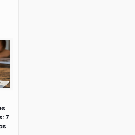
es
s: 7
as