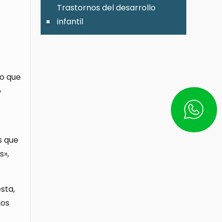
Trastornos del desarrollo
infantil
no que
o
Escríbe
s que
s»,
sta,
dos