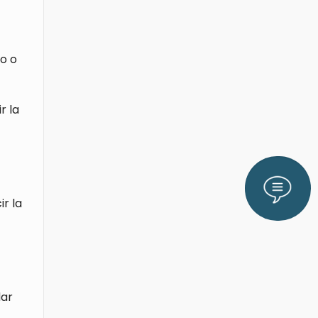
o o
r la
Lláman
r la
dar