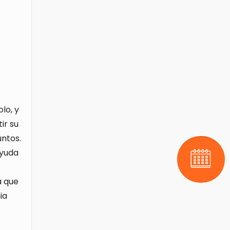
lo, y
ir su
untos.
ayuda
Pide tu 
a que
ia