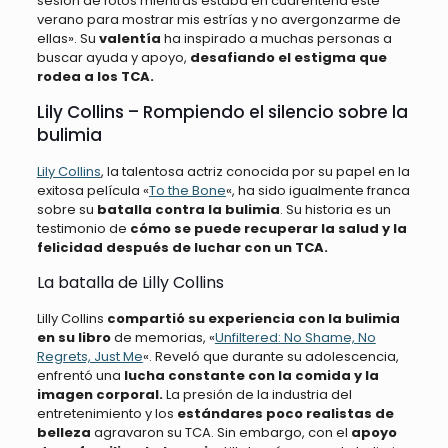
sesión de fotos mientras estaba en cuarentena este
verano para mostrar mis estrías y no avergonzarme de
ellas». Su
valentía
ha inspirado a muchas personas a
buscar ayuda y apoyo,
desafiando el estigma que
rodea a los TCA.
Lily Collins – Rompiendo el silencio sobre la
bulimia
Lily Collins
, la talentosa actriz conocida por su papel en la
exitosa película «
To the Bone
«, ha sido igualmente franca
sobre su
batalla contra la bulimia
. Su historia es un
testimonio de
cómo se puede recuperar la salud y la
felicidad después de luchar con un TCA.
La batalla de Lilly Collins
Lilly Collins
compartió su experiencia con la bulimia
en su libro
de memorias, «
Unfiltered: No Shame, No
Regrets, Just Me
«. Reveló que durante su adolescencia,
enfrentó una
lucha constante con la comida y la
imagen corporal.
La presión de la industria del
entretenimiento y los
estándares poco realistas de
belleza
agravaron su TCA. Sin embargo, con el
apoyo