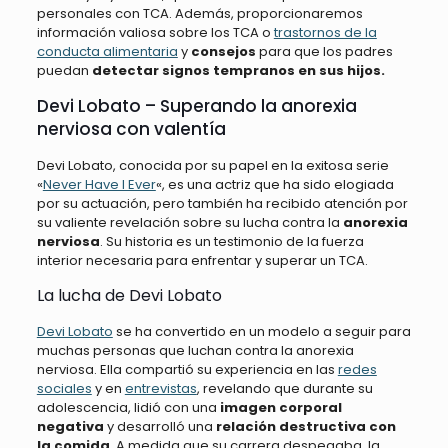
personales con TCA. Además, proporcionaremos
información valiosa sobre los TCA o
trastornos de la
conducta alimentaria
y
consejos
para que los padres
puedan
detectar signos tempranos en sus hijos.
Devi Lobato – Superando la anorexia
nerviosa con valentía
Devi Lobato, conocida por su papel en la exitosa serie
«
Never Have I Ever
«, es una actriz que ha sido elogiada
por su actuación, pero también ha recibido atención por
su valiente revelación sobre su lucha contra la
anorexia
nerviosa
. Su historia es un testimonio de la fuerza
interior necesaria para enfrentar y superar un TCA.
La lucha de Devi Lobato
Devi Lobato
se ha convertido en un modelo a seguir para
muchas personas que luchan contra la anorexia
nerviosa. Ella compartió su experiencia en las
redes
sociales
y en
entrevistas
, revelando que durante su
adolescencia, lidió con una
imagen corporal
negativa
y desarrolló una
relación destructiva con
la comida
. A medida que su carrera despegaba, la