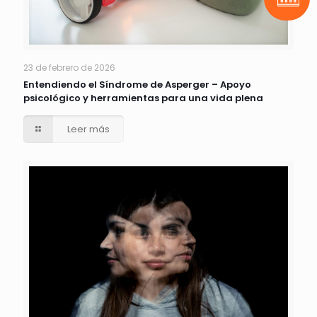
Pide t
23 de febrero de 2026
Entendiendo el Síndrome de Asperger – Apoyo
psicológico y herramientas para una vida plena
Leer más