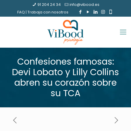
91 204 24 34
info@vibood.es
FAQ
|
Trabaja con nosotros
Confesiones famosas:
Devi Lobato y Lilly Collins
abren su corazón sobre
su TCA