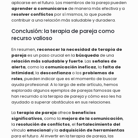
aplicarse en el futuro. Los miembros de la pareja pueden
aprender a comunicarse
de manera más efectiva y a
resolver conflictos
por sí mismos, lo que puede
contribuir a una relación más saludable y duradera.
Conclusión: la terapia de pareja como
recurso valioso
En resumen,
reconocer la necesidad de terapia de
pareja
es un paso crucial en la
búsqueda
de una
relación más saludable y fuerte
. Las
señales de
alerta
, como la
comunicación ineficaz
, la
falta de
intimidad
, la
desconfianza
o los
problemas de
roles
, pueden indicar que es el momento de buscar
ayuda profesional. A lo largo de este artículo, hemos
explorado algunos ejemplos de parejas famosas que
han recurrido a la terapia de pareja y cómo eso les ha
ayudado a superar obstáculos en sus relaciones.
La
terapia de pareja
ofrece
beneficios
significativos
, como la
mejora de la comunicación
,
la
resolución de conflictos
, el
fortalecimiento del
vínculo
emocional
y la
adquisición de herramientas
para el futuro. Al invertir en la terapia de pareja, las