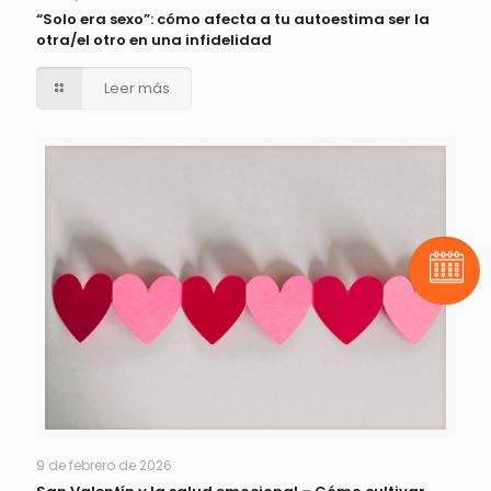
“Solo era sexo”: cómo afecta a tu autoestima ser la
otra/el otro en una infidelidad
Leer más
Pide t
9 de febrero de 2026