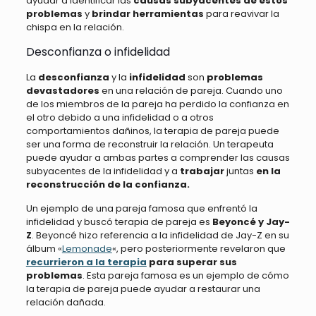
ayudar a identificar las
causas subyacentes de estos
problemas
y
brindar herramientas
para reavivar la
chispa en la relación.
Desconfianza o infidelidad
La
desconfianza
y la
infidelidad
son
problemas
devastadores
en una relación de pareja. Cuando uno
de los miembros de la pareja ha perdido la confianza en
el otro debido a una infidelidad o a otros
comportamientos dañinos, la terapia de pareja puede
ser una forma de reconstruir la relación. Un terapeuta
puede ayudar a ambas partes a comprender las causas
subyacentes de la infidelidad y a
trabajar
juntas
en la
reconstrucción de la confianza.
Un ejemplo de una pareja famosa que enfrentó la
infidelidad y buscó terapia de pareja es
Beyoncé y Jay-
Z
. Beyoncé hizo referencia a la infidelidad de Jay-Z en su
álbum «
Lemonade
«, pero posteriormente revelaron que
recurrieron a la terapia
para superar sus
problemas
. Esta pareja famosa es un ejemplo de cómo
la terapia de pareja puede ayudar a restaurar una
relación dañada.