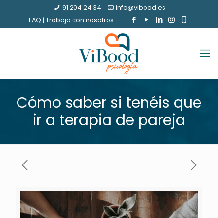
91 204 24 34
info@vibood.es
FAQ
|
Trabaja con nosotros
Cómo saber si tenéis que
ir a terapia de pareja