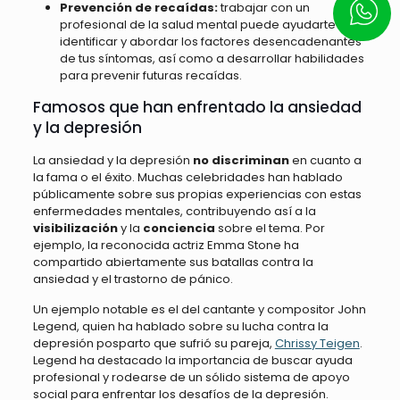
Prevención de recaídas:
trabajar con un
Escrí
profesional de la salud mental puede ayudarte a
identificar y abordar los factores desencadenantes
de tus síntomas, así como a desarrollar habilidades
para prevenir futuras recaídas.
Famosos que han enfrentado la ansiedad
y la depresión
La ansiedad y la depresión
no discriminan
en cuanto a
la fama o el éxito. Muchas celebridades han hablado
públicamente sobre sus propias experiencias con estas
enfermedades mentales, contribuyendo así a la
visibilización
y la
conciencia
sobre el tema. Por
ejemplo, la reconocida actriz Emma Stone ha
compartido abiertamente sus batallas contra la
ansiedad y el trastorno de pánico.
Un ejemplo notable es el del cantante y compositor John
Legend, quien ha hablado sobre su lucha contra la
depresión posparto que sufrió su pareja,
Chrissy Teigen
.
Legend ha destacado la importancia de buscar ayuda
profesional y rodearse de un sólido sistema de apoyo
social para enfrentar los desafíos de la depresión.