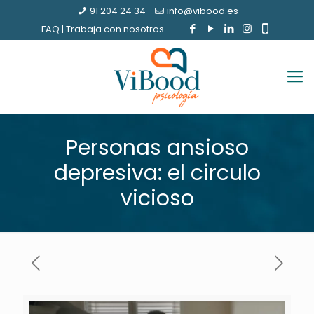
91 204 24 34
info@vibood.es
FAQ
|
Trabaja con nosotros
Personas ansioso
depresiva: el circulo
vicioso