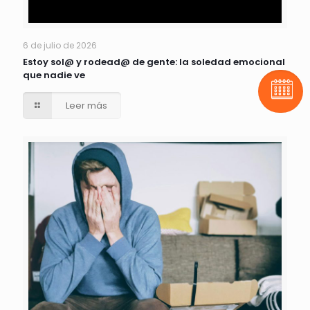
6 de julio de 2026
Estoy sol@ y rodead@ de gente: la soledad emocional
que nadie ve
Pide t
Leer más