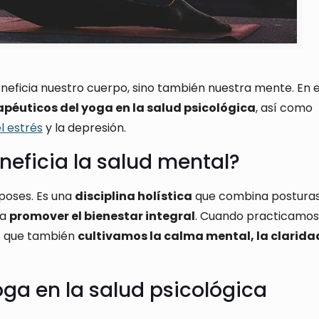
eneficia nuestro cuerpo, sino también nuestra mente. En 
apéuticos del yoga en la salud psicológica
, así como
el estrés
y la depresión.
neficia la salud mental?
poses. Es una
disciplina holística
que combina postura
ra
promover el bienestar integral
. Cuando practicamos
no que también
cultivamos la calma mental, la claridad
oga en la salud psicológica