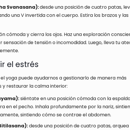
kha Svanasana):
desde una posición de cuatro patas, le
ndo una V invertida con el cuerpo. Estira los brazos y las
ón cómoda y cierra los ojos. Haz una exploración conscie
r sensación de tensión o incomodidad. Luego, lleva tu at
avemente.
 el estrés
ero el yoga puede ayudarnos a gestionarlo de manera más
s y restaurar la calma interior:
nayama):
siéntate en una posición cómoda con la espald
a en el pecho. Inhala profundamente por la nariz, sintie
tamente, sintiendo cómo se contrae el abdomen.
itilasana):
desde una posición de cuatro patas, arquea 