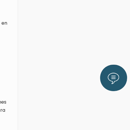
o en
Lláman
nes
ara