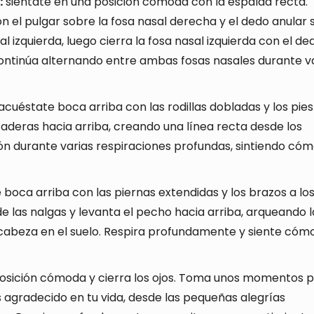
:
siéntate en una posición cómoda con la espalda recta.
n el pulgar sobre la fosa nasal derecha y el dedo anular
sal izquierda, luego cierra la fosa nasal izquierda con el de
Continúa alternando entre ambas fosas nasales durante v
acuéstate boca arriba con las rodillas dobladas y los pies
caderas hacia arriba, creando una línea recta desde los
ión durante varias respiraciones profundas, sintiendo cóm
boca arriba con las piernas extendidas y los brazos a lo
e las nalgas y levanta el pecho hacia arriba, arqueando l
 cabeza en el suelo. Respira profundamente y siente cóm
posición cómoda y cierra los ojos. Toma unos momentos 
s agradecido en tu vida, desde las pequeñas alegrías