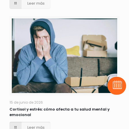
Leer más
Pide t
15 de junio de 2026
Cortisol y estrés: cómo afecta a tu salud mental y
emocional
Leer más