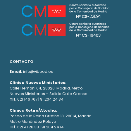
CONTACTO
Email:
info@vibood.es
Clínica Nuevos Ministerios:
Calle Hernani 64, 28020, Madrid, Metro
Nuevos Ministerios – Salida Calle Orense
Tlf.
621 146 767
|
91 204 24 34
Clínica Retiro/Atocha:
Paseo de la Reina Cristina 18, 28014, Madrid
Metro Menéndez Pelayo
Tlf.
621 41 28 38
|
91 204 24 14