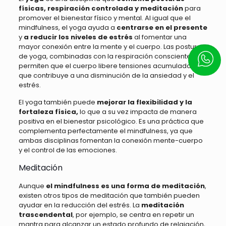
físicas, respiración controlada y meditación
para
promover el bienestar físico y mental. Al igual que el
mindfulness, el yoga ayuda a
centrarse en el presente
y
a reducir los niveles de estrés
al fomentar una
mayor conexión entre la mente y el cuerpo. Las posturas
de yoga, combinadas con la respiración consciente,
Escrí
permiten que el cuerpo libere tensiones acumuladas, lo
que contribuye a una disminución de la ansiedad y el
estrés.
El yoga también puede
mejorar la flexibilidad y la
fortaleza física,
lo que a su vez impacta de manera
positiva en el bienestar psicológico. Es una práctica que
complementa perfectamente el mindfulness, ya que
ambas disciplinas fomentan la conexión mente-cuerpo
y el control de las emociones.
Meditación
Aunque
el mindfulness es una forma de meditación
,
existen otros tipos de meditación que también pueden
ayudar en la reducción del estrés. La
meditación
trascendental
, por ejemplo, se centra en repetir un
mantra para alcanzar un estado profundo de relajación,