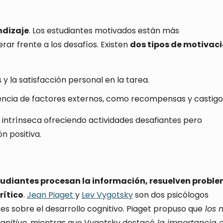
ndizaje
. Los estudiantes motivados están más
r frente a los desafíos. Existen
dos tipos de motivaci
 y la satisfacción personal en la tarea.
luencia de factores externos, como recompensas y castigo
intrínseca ofreciendo actividades desafiantes pero
n positiva.
tudiantes procesan la información, resuelven probl
rítico
.
Jean Piaget
y
Lev Vygotsky
son dos psicólogos
s sobre el desarrollo cognitivo. Piaget propuso que
los n
gnitivo
, mientras que Vygotsky destacó
la importancia d