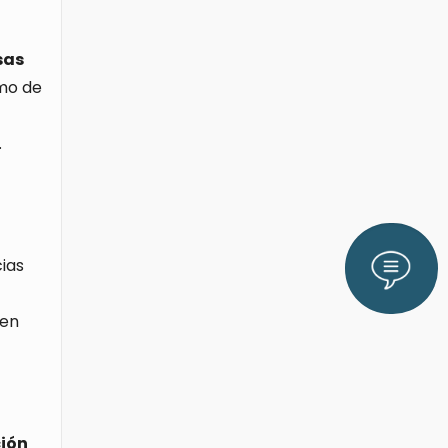
sas
tmo de
.
Lláman
ias
 en
ción