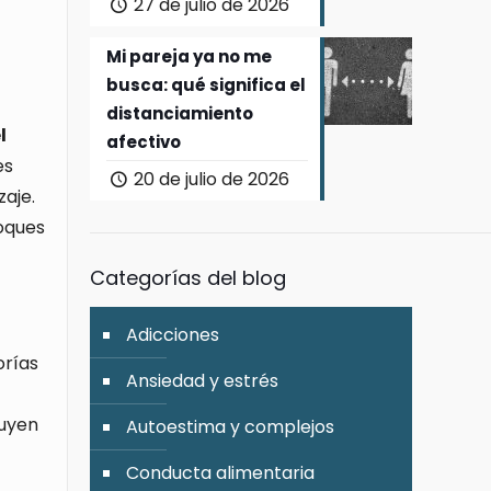
27 de julio de 2026
Mi pareja ya no me
busca: qué significa el
distanciamiento
l
afectivo
es
20 de julio de 2026
aje.
foques
Categorías del blog
Adicciones
orías
Ansiedad y estrés
luyen
Autoestima y complejos
Conducta alimentaria