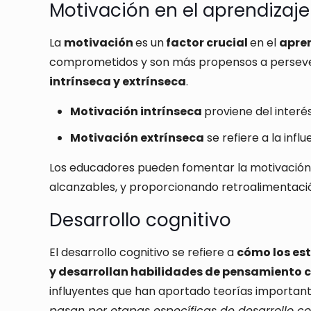
Motivación en el aprendizaje
La
motivación
es un
factor crucial
en el
apre
comprometidos y son más propensos a persevera
intrínseca y extrínseca
.
Motivación intrínseca
proviene del interés
Motivación extrínseca
se refiere a la inf
Los educadores pueden fomentar la motivación 
alcanzables, y proporcionando retroalimentació
Desarrollo cognitivo
El desarrollo cognitivo se refiere a
cómo los es
y desarrollan habilidades de pensamiento c
influyentes que han aportado teorías importante
pasan por etapas específicas de desarrollo co