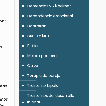
Demencias y Alzheimer
Dependencia emocional
ón:
Depresión
Duelo y luto
Fobias
s.
Mejora personal
Otros
Terapia de pareja
Trastorno bipolar
emas
Trastornos del desarrollo
iños
infantil
el