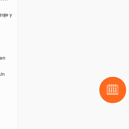
zaje y
ben
Un
Pide tu 