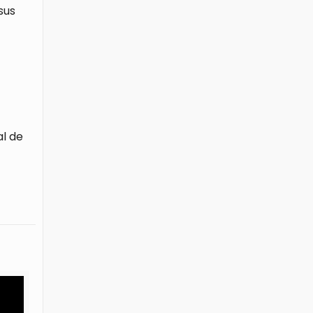
sus
al de