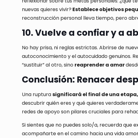
reflexionar sobre tus metas personales: ¿qué te
nuevas quieres vivir?
Establece objetivos pequ
reconstrucción personal lleva tiempo, pero abr
10. Vuelve a confiar y a a
No hay prisa, ni reglas estrictas. Abrirse de nuev
autoconocimiento y el autocuidado genuinos. Re
“sustituir” al otro, sino
reaprender a amar
desd
Conclusión: Renacer despu
Una ruptura
significará el final de una etap
descubrir quién eres y qué quieres verdaderament
redes de apoyo son pilares cruciales para rehac
Si sientes que no puedes solo/a, recuerda que e
acompañarte en el camino hacia una vida amoro