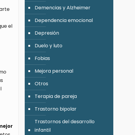
Demencias y Alzheimer
parte
Dependencia emocional
que el
Depresión
Duelo y luto
Fobias
Mejora personal
omo
as
Otros
l
Terapia de pareja
Trastorno bipolar
Trastornos del desarrollo
mejor
infantil
retos