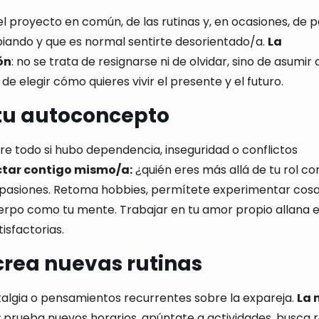
el proyecto en común, de las rutinas y, en ocasiones, de 
biando y que es normal sentirte desorientado/a.
La
ón
: no se trata de resignarse ni de olvidar, sino de asumir 
 elegir cómo quieres vivir el presente y el futuro.
 tu autoconcepto
re todo si hubo dependencia, inseguridad o conflictos
ectar contigo mismo/a:
¿quién eres más allá de tu rol c
s y pasiones. Retoma hobbies, permítete experimentar cos
erpo como tu mente. Trabajar en tu amor propio allana e
isfactorias.
 crea nuevas rutinas
stalgia o pensamientos recurrentes sobre la expareja.
La 
:
prueba nuevos horarios, apúntate a actividades, busca 