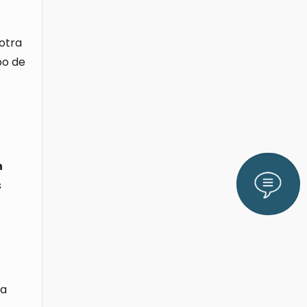
 otra
po de
n
Lláman
s
ra