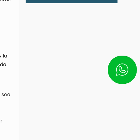
 la
da.
Escríbe
s sea
er