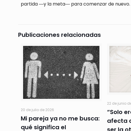
partida ―y la meta― para comenzar de nuevo.
Publicaciones relacionadas
22 de junio d
20 de julio de 2026
“Solo e
Mi pareja ya no me busca:
afecta 
qué significa el
ser la o