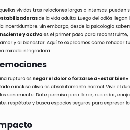
ellas vividas tras relaciones largas o intensas, pueden s
estabilizadoras
de la vida adulta. Luego del adiós llegan 
do, la incertidumbre. Sin embargo, desde la psicología sabe
nsciente y activa
es el primer paso para reconstruirte,
 amor y al bienestar. Aquí te explicamos cómo rehacer tu
na mirada integradora.
s emociones
una ruptura es
negar el dolor o forzarse a «estar bien»
nfado o incluso alivio es absolutamente normal. Vivir el due
s sanamente. Date permiso para llorar, recordar, enoja
hate, respétate y busca espacios seguros para expresar l
 impacto