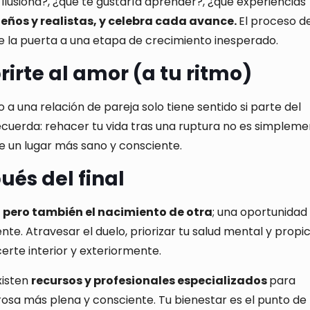
 ilusiona?, ¿qué te gustaría aprender?, ¿qué experiencias
eños y realistas, y celebra cada avance.
El proceso d
e la puerta a una etapa de crecimiento inesperado.
brirte al amor (a tu ritmo)
o a una relación de pareja solo tiene sentido si parte del
cuerda: rehacer tu vida tras una ruptura no es simplem
e un lugar más sano y consciente.
és del final
a, pero también el nacimiento de otra
; una oportunidad
e. Atravesar el duelo, priorizar tu salud mental y propic
erte interior y exteriormente.
xisten
recursos y profesionales especializados
para
sa más plena y consciente. Tu bienestar es el punto de