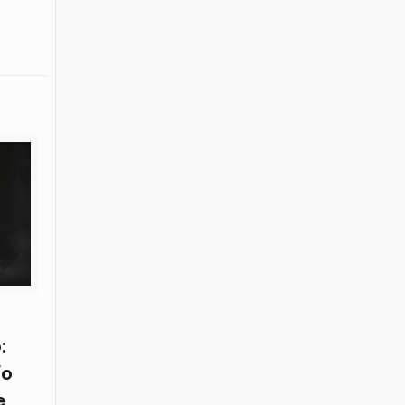
:
ío
e