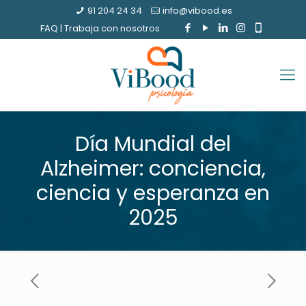
91 204 24 34
info@vibood.es
FAQ
|
Trabaja con nosotros
Día Mundial del
Alzheimer: conciencia,
ciencia y esperanza en
2025