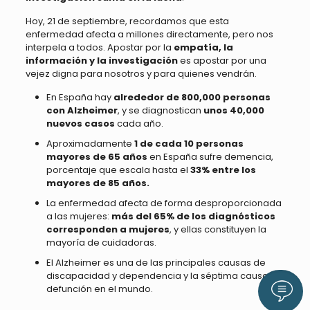
Hoy, 21 de septiembre, recordamos que esta
enfermedad afecta a millones directamente, pero nos
interpela a todos. Apostar por la
empatía, la
información y la investigación
es apostar por una
vejez digna para nosotros y para quienes vendrán.
En España hay
alrededor de 800,000 personas
con Alzheimer
, y se diagnostican
unos 40,000
nuevos casos
cada año.
Aproximadamente
1 de cada 10 personas
mayores de 65 años
en España sufre demencia,
porcentaje que escala hasta el
33% entre los
mayores de 85 años.
La enfermedad afecta de forma desproporcionada
a las mujeres:
más del 65% de los diagnósticos
corresponden a mujeres
, y ellas constituyen la
mayoría de cuidadoras.
El Alzheimer es una de las principales causas de
discapacidad y dependencia y la séptima causa de
defunción en el mundo.
Llám