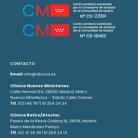
CONTACTO
Email:
info@vibood.es
Clínica Nuevos Ministerios:
Calle Hernani 64, 28020, Madrid, Metro
Nuevos Ministerios – Salida Calle Orense
Tlf.
621 146 767
|
91 204 24 34
Clínica Retiro/Atocha:
Paseo de la Reina Cristina 18, 28014, Madrid
Metro Menéndez Pelayo
Tlf.
621 41 28 38
|
91 204 24 14