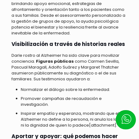
brindando apoyo emocional, estrategias de
afrontamiento y orientación tanto a los pacientes como
a sus familias. Desde el asesoramiento personalizado a
la gestión de grupos de apoyo, la ayuda psicológica
potencia el bienestar y la resiliencia frente al avance
inevitable de la enfermedad.
Visibilización a través de historias reales
Darle rostro al Alzheimer ha sido clave para movilizar
conciencia.
Figuras públicas
como Carmen Sevilla,
Pascual Maragall, Adolfo Suárez y Margaret Thatcher
asumieron públicamente su diagnóstico o el de sus
familiares. Sus testimonios ayudaron a:
Normalizar el diálogo sobre la enfermedad.
Promover campañas de recaudación e
investigación.
Inspirar empatía y esperanza, mostrando que el
Escrí
Alzheimer no define a la persona, ni anula los logros
ni la dignidad de quien lo padece[attachment].
Aportar y apoyar: qué podemos hacer