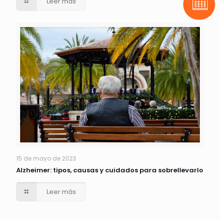
Leer más
Pide t
15 de mayo de 2023
Alzheimer: tipos, causas y cuidados para sobrellevarlo
Leer más