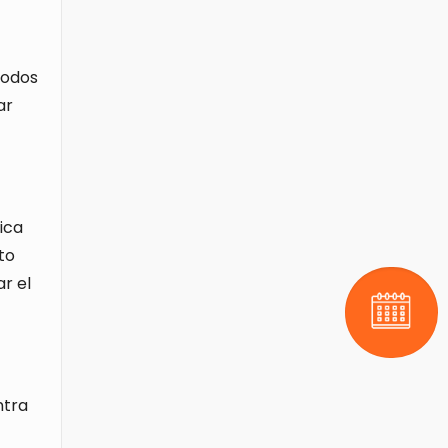
todos
ar
ica
to
r el
Pide tu 
ntra