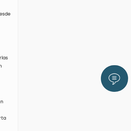
desde
rlas
n
Lláman
un
rta