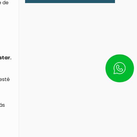
e de
star.
Escríbe
esté
ás