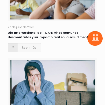
27 de julio de 2026
Día Internacional del TDAH: Mitos comunes
desmontados y su impacto real en la salud mental
Pide t
Leer más